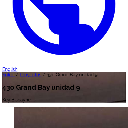
English
Solco
/
Proyectos
/
430 Grand Bay unidad 9
430 Grand Bay unidad 9
Key Biscayne