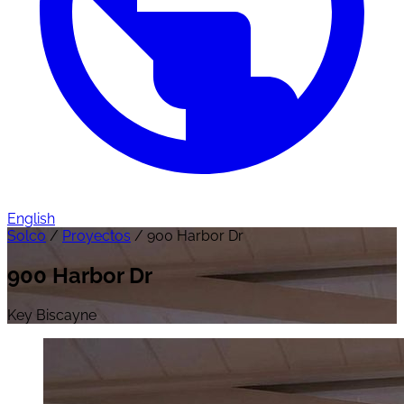
English
Solco
/
Proyectos
/
900 Harbor Dr
900 Harbor Dr
Key Biscayne